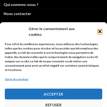
Qui sommes-nous ?
Nous contacter
info@code-animal.com
Gérer le consentement aux
cookies
06 14 82 21 84
Pour offrir les meilleures expériences, nous utilisons des technologies
Code Animal
telles que les cookies pour stocker et/ou accéder aux informations des
appareils. Le fait de consentir à ces technologies nous permettra de
26, rue principale
traiter des données telles que le comportement de navigation ou les ID
67480 Roppenheim
uniques sur ce site. Le fait de ne pas consentir ou de retirer son
consentement peut avoir un effet négatif sur certaines caractéristiques
et fonctions.
Adresse à utiliser pour les envois en AR.
Gérer les services
SIREN: 753 018 746 00010
ACCEPTER
Politique de confidentialité
REFUSER