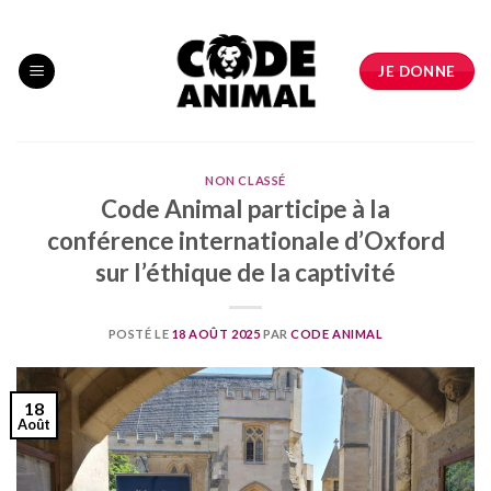
Skip
to
content
JE DONNE
NON CLASSÉ
Code Animal participe à la
conférence internationale d’Oxford
sur l’éthique de la captivité
POSTÉ LE
18 AOÛT 2025
PAR
CODE ANIMAL
18
Août