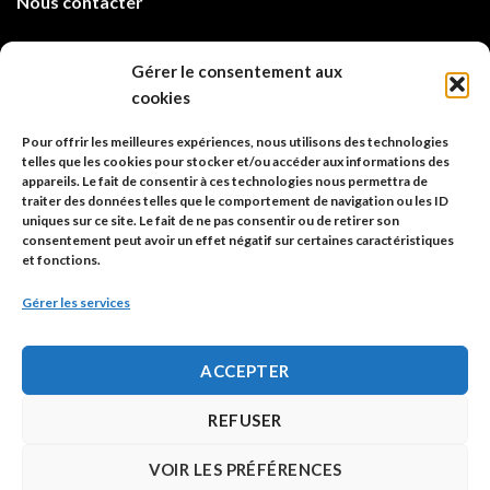
Nous contacter
info@code-animal.com
Gérer le consentement aux
cookies
06 14 82 21 84
Pour offrir les meilleures expériences, nous utilisons des technologies
Code Animal
telles que les cookies pour stocker et/ou accéder aux informations des
appareils. Le fait de consentir à ces technologies nous permettra de
26, rue principale
traiter des données telles que le comportement de navigation ou les ID
67480 Roppenheim
uniques sur ce site. Le fait de ne pas consentir ou de retirer son
consentement peut avoir un effet négatif sur certaines caractéristiques
et fonctions.
Adresse à utiliser pour les envois en AR.
Gérer les services
SIREN: 753 018 746 00010
ACCEPTER
Politique de confidentialité
REFUSER
Mentions légales
VOIR LES PRÉFÉRENCES