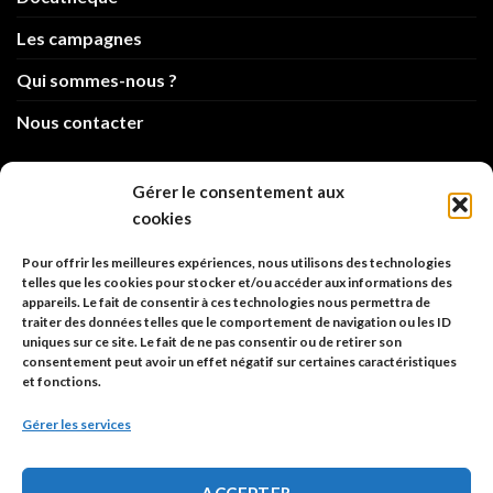
Les campagnes
Qui sommes-nous ?
Nous contacter
info@code-animal.com
Gérer le consentement aux
cookies
06 14 82 21 84
Pour offrir les meilleures expériences, nous utilisons des technologies
Code Animal
telles que les cookies pour stocker et/ou accéder aux informations des
appareils. Le fait de consentir à ces technologies nous permettra de
26, rue principale
traiter des données telles que le comportement de navigation ou les ID
67480 Roppenheim
uniques sur ce site. Le fait de ne pas consentir ou de retirer son
consentement peut avoir un effet négatif sur certaines caractéristiques
et fonctions.
Adresse à utiliser pour les envois en AR.
Gérer les services
SIREN: 753 018 746 00010
ACCEPTER