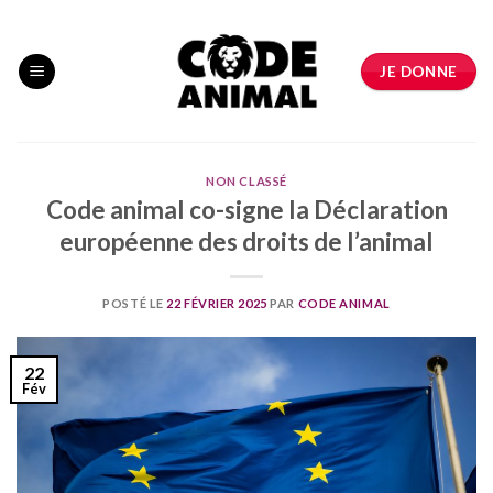
Skip
to
content
JE DONNE
NON CLASSÉ
Code animal co-signe la Déclaration
européenne des droits de l’animal
POSTÉ LE
22 FÉVRIER 2025
PAR
CODE ANIMAL
22
Fév