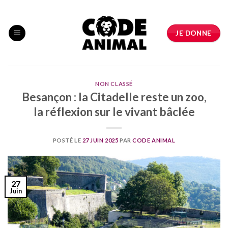
Skip
to
content
JE DONNE
NON CLASSÉ
Besançon : la Citadelle reste un zoo,
la réflexion sur le vivant bâclée
POSTÉ LE
27 JUIN 2025
PAR
CODE ANIMAL
27
Juin