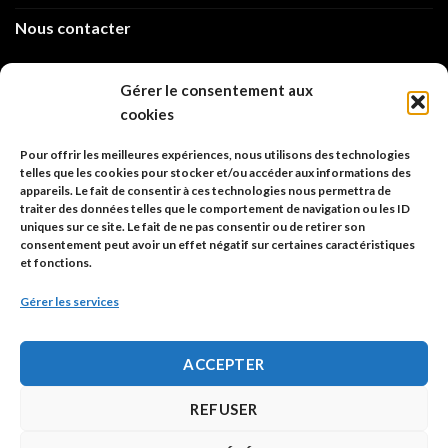
Nous contacter
info@code-animal.com
Gérer le consentement aux
cookies
06 14 82 21 84
Pour offrir les meilleures expériences, nous utilisons des technologies
Code Animal
telles que les cookies pour stocker et/ou accéder aux informations des
appareils. Le fait de consentir à ces technologies nous permettra de
26, rue principale
traiter des données telles que le comportement de navigation ou les ID
67480 Roppenheim
uniques sur ce site. Le fait de ne pas consentir ou de retirer son
consentement peut avoir un effet négatif sur certaines caractéristiques
et fonctions.
Adresse à utiliser pour les envois en AR.
Gérer les services
SIREN: 753 018 746 00010
ACCEPTER
Politique de confidentialité
REFUSER
Mentions légales