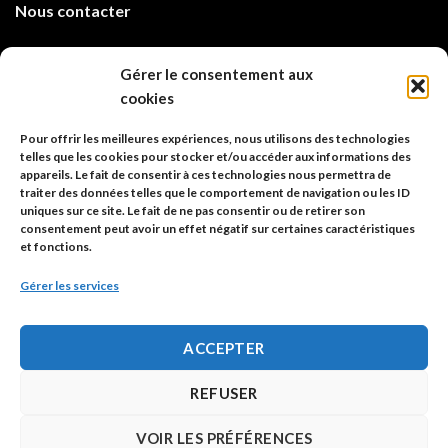
Nous contacter
info@code-animal.com
Gérer le consentement aux
cookies
06 14 82 21 84
Pour offrir les meilleures expériences, nous utilisons des technologies
Code Animal
telles que les cookies pour stocker et/ou accéder aux informations des
appareils. Le fait de consentir à ces technologies nous permettra de
26, rue principale
traiter des données telles que le comportement de navigation ou les ID
67480 Roppenheim
uniques sur ce site. Le fait de ne pas consentir ou de retirer son
consentement peut avoir un effet négatif sur certaines caractéristiques
et fonctions.
Adresse à utiliser pour les envois en AR.
Gérer les services
SIREN: 753 018 746 00010
ACCEPTER
Politique de confidentialité
REFUSER
Mentions légales
VOIR LES PRÉFÉRENCES