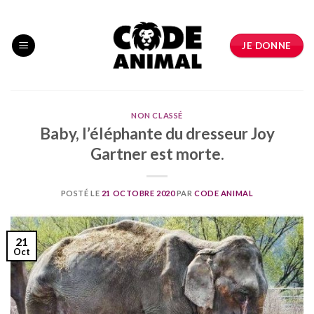
Skip
to
content
JE DONNE
NON CLASSÉ
Baby, l’éléphante du dresseur Joy
Gartner est morte.
POSTÉ LE
21 OCTOBRE 2020
PAR
CODE ANIMAL
21
Oct