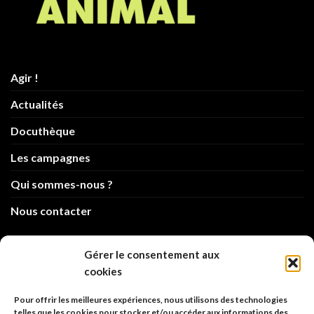
Agir !
Actualités
Docuthèque
Les campagnes
Qui sommes-nous ?
Nous contacter
info@code-animal.com
Gérer le consentement aux
cookies
06 14 82 21 84
Pour offrir les meilleures expériences, nous utilisons des technologies
Code Animal
telles que les cookies pour stocker et/ou accéder aux informations des