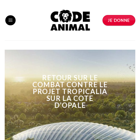
Skip
to
content
JE DONNE
RETOUR SUR LE
COMBAT CONTRE LE
PROJET TROPICALIA
SUR LA COTE
D’OPALE