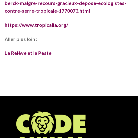
berck-malgre-recours-gracieux-depose-ecologistes-
contre-serre-tropicale-1770073.html
https://www.tropicalia.org/
Aller plus loin :
La Relève et la Peste