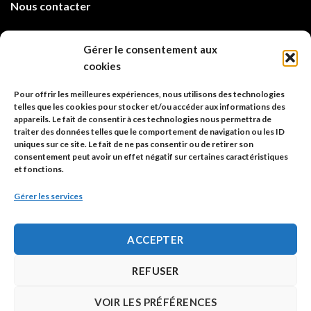
Nous contacter
info@code-animal.com
Gérer le consentement aux
cookies
06 14 82 21 84
Pour offrir les meilleures expériences, nous utilisons des technologies
Code Animal
telles que les cookies pour stocker et/ou accéder aux informations des
appareils. Le fait de consentir à ces technologies nous permettra de
26, rue principale
traiter des données telles que le comportement de navigation ou les ID
67480 Roppenheim
uniques sur ce site. Le fait de ne pas consentir ou de retirer son
consentement peut avoir un effet négatif sur certaines caractéristiques
et fonctions.
Adresse à utiliser pour les envois en AR.
Gérer les services
SIREN: 753 018 746 00010
ACCEPTER
Politique de confidentialité
REFUSER
Mentions légales
VOIR LES PRÉFÉRENCES